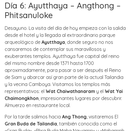
Día 6: Ayutthaya – Angthong –
Phitsanuloke
Desayuno. La visita del día de hoy empieza con la salida
desde el hotel y la llegada al extraordinario parque
arqueológico de
Ayutthaya
, donde seguro no nos
cansaremos de contemplar sus maravillosos y
exuberantes templos. Ayutthaya fue capital del reino
del mismo nombre desde 1371 hasta 1700
aproximadamente, para pasar a ser después el Reino
de Siam y abarcar así gran parte de la actual Tailandia
y la vecina Camboya. Visitamos los templos más
representativos: el
Wat Chaiwathanaram
y el
Wat Yai
Chaimongkhon
, impresionantes lugares por descubrir.
Almuerzo en restaurante local.
Por la tarde salimos hacia
Ang Thong
, visitaremos El
Gran Buda de Tailandia
, también conocida como el
«Gran Buda», «Phra Buda Maha Nawamin» y «Mahaminh