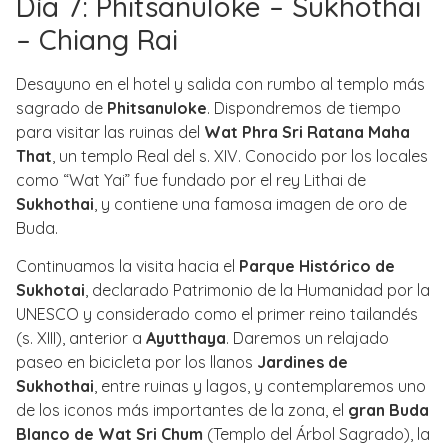
Día 7: Phitsanuloke – Sukhothai
– Chiang Rai
Desayuno en el hotel y salida con rumbo al templo más
sagrado de
Phitsanuloke
. Dispondremos de tiempo
para visitar las ruinas del
Wat Phra Sri Ratana Maha
That
, un templo Real del s. XIV. Conocido por los locales
como “Wat Yai” fue fundado por el rey Lithai de
Sukhothai
, y contiene una famosa imagen de oro de
Buda.
Continuamos la visita hacia el
Parque Histórico de
Sukhotai
, declarado Patrimonio de la Humanidad por la
UNESCO y considerado como el primer reino tailandés
(s. XIII), anterior a
Ayutthaya
. Daremos un relajado
paseo en bicicleta por los llanos
Jardines de
Sukhothai
, entre ruinas y lagos, y contemplaremos uno
de los iconos más importantes de la zona, el
gran Buda
Blanco de Wat Sri Chum
(Templo del Árbol Sagrado), la