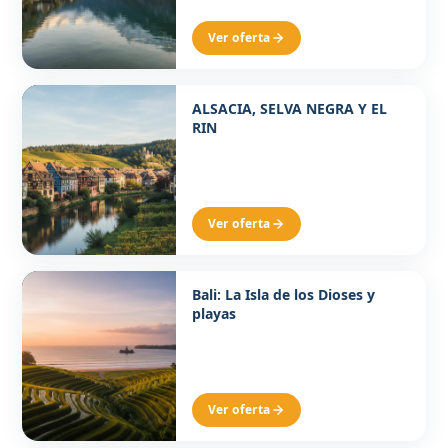
Ver oferta
Desde 1515€ p/p
ALSACIA, SELVA NEGRA Y EL
8 DÍAS / 7 NOCHES
RIN
Ver oferta
Desde 1550€ p/p
Bali: La Isla de los Dioses y
11 DÍAS 8 NOCHES
playas
Ver oferta