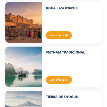
Desde 1630€ p/p
INDIA FASCINANTE
8 DÍAS 6 NOCHES
Ver oferta
Desde 1760€ p/p
VIETNAM TRADICIONAL
11 DIAS 8 NOCHES
Ver oferta
Desde 3630€ p/p
TIERRA DE SHOGUN
12 DÍAS 9 NOCHES