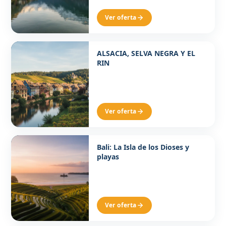
Ver oferta
Desde 1515€ p/p
ALSACIA, SELVA NEGRA Y EL
8 DÍAS / 7 NOCHES
RIN
Ver oferta
Desde 1550€ p/p
Bali: La Isla de los Dioses y
11 DÍAS 8 NOCHES
playas
Ver oferta