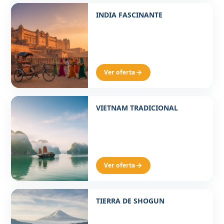
Desde 1630€ p/p
INDIA FASCINANTE
8 DÍAS 6 NOCHES
Ver oferta
Desde 1760€ p/p
VIETNAM TRADICIONAL
11 DIAS 8 NOCHES
Ver oferta
Desde 3630€ p/p
TIERRA DE SHOGUN
12 DÍAS 9 NOCHES