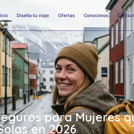
nicio
Diseña tu viaje
Ofertas
Conocenos
Contac
Blog
Seguros para Mujeres q
Solas en 2026