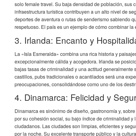
solo female travel. Su baja densidad de población, sus
infraestructura turística contribuyen a un alto nivel de s
deportes de aventura o rutas de senderismo sabiendo qu
respetuoso. El país es un ejemplo de cómo combinar la
3. Irlanda: Encanto y Hospitali
La «Isla Esmeralda» combina una rica historia y paisaj
excepcionalmente cálida y acogedora. Irlanda se posic
bajas tasas de criminalidad y una actitud generalmente se
castillos, pubs tradicionales o acantilados será una exp
preocupaciones, consolidándose como uno de los destin
4. Dinamarca: Felicidad y Segu
Dinamarca es sinónimo de diseño, gastronomía y, sobre 
por su cohesión social, su bajo índice de criminalidad y
ciudadanos. Las ciudades son limpias, eficientes y segu
por la noche. Su excelente transporte público y la cultu