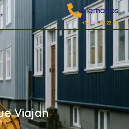
Llamanos
to
+34 914 86 22 52
ue Viajan