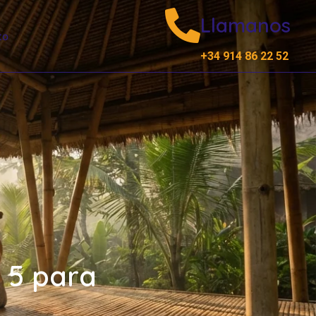
Llamanos
to
+34 914 86 22 52
p 5 para