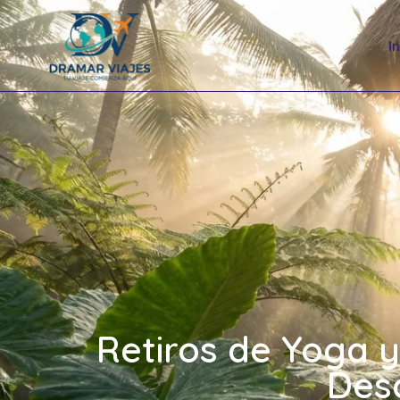
I
Retiros de Yoga y
Des