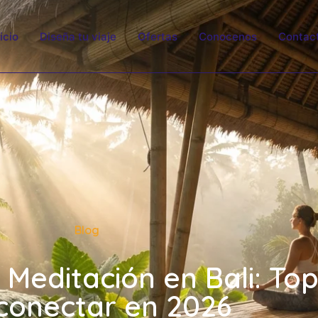
nicio
Diseña tu viaje
Ofertas
Conocenos
Contac
Blog
 Meditación en Bali: To
conectar en 2026